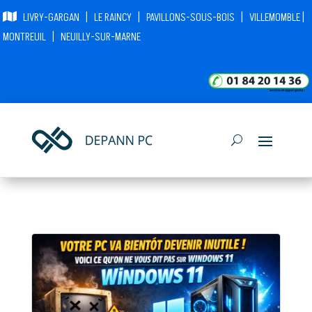
|
|
|
|
LIVRY-GARGAN
LE RAINCY
PAVILLONS-SOUS-BOIS
VILLEMOMBLE
|
MONTREUIL
NEUILLY-SUR-MARNE