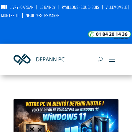
|
|
|
|
LIVRY-GARGAN
LE RAINCY
PAVILLONS-SOUS-BOIS
VILLEMOMBLE
|
MONTREUIL
NEUILLY-SUR-MARNE