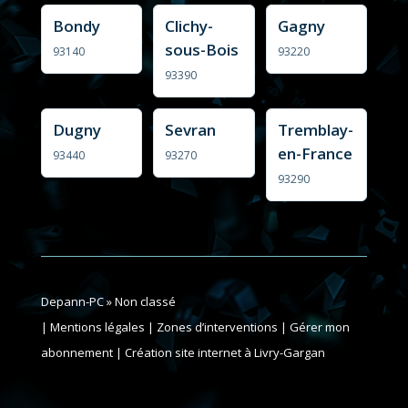
Bondy
Clichy-
Gagny
sous-Bois
93140
93220
93390
Dugny
Sevran
Tremblay-
en-France
93440
93270
93290
Depann-PC
»
Non classé
| Mentions légales | Zones d’interventions |
Gérer mon
abonnement
|
Création site internet à Livry-Gargan